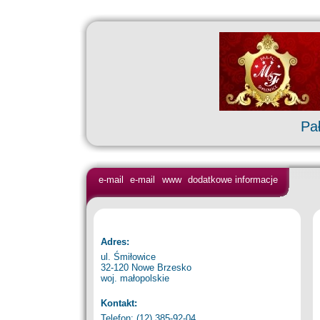
Pa
e-mail
e-mail
www
dodatkowe informacje
Adres:
ul. Śmiłowice
32-120 Nowe Brzesko
woj. małopolskie
Kontakt:
Telefon: (12) 385-92-04