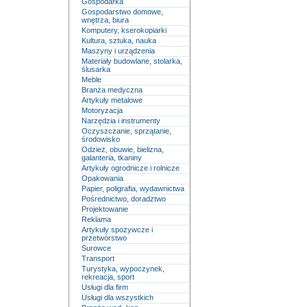
Gospodarka
Gospodarstwo domowe,
wnętrza, biura
Komputery, kserokopiarki
Kultura, sztuka, nauka
Maszyny i urządzenia
Materiały budowlane, stolarka,
ślusarka
Meble
Branża medyczna
Artykuły metalowe
Motoryzacja
Narzędzia i instrumenty
Oczyszczanie, sprzątanie,
środowisko
Odzież, obuwie, bielizna,
galanteria, tkaniny
Artykuły ogrodnicze i rolnicze
Opakowania
Papier, poligrafia, wydawnictwa
Pośrednictwo, doradztwo
Projektowanie
Reklama
Artykuły spożywcze i
przetwórstwo
Surowce
Transport
Turystyka, wypoczynek,
rekreacja, sport
Usługi dla firm
Usługi dla wszystkich