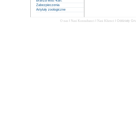
Branża wod.-kan.
Zabezpieczenia
Artyluły zoologiczne
O nas
I
Nasi Konsultanci
I
Nasi Klienci
I
Oddziały Gr