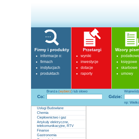
Firmy i produkty
Przetargi
Wzory pism
informacje o:
wyniki
podatkow
firmach
inwestycje
księgowe
instytucjach
dotacje
skarbowe
produktach
raporty
umowy
Branża (
wybierz
) lub słowo
Województ
Co:
Gdzie:
np: Wielk
Usługi Budowlane
Chemia
Ciepłownictwo i gaz
Artykuły elektryczne,
telekomunikacyjne, RTV
Finanse
Gastronomia