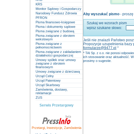
KRS
Monitor Sądowy i Gospodarczy
Narodowy Fundusz Zdrowia
Aby
wyszukać
pismo
- proszę
PFRON
Pisma finansowo-księgowe
Szukaj we wzorach pism
Pisma i dokumenty sądowe
wpisz szukane słowo:
Pisma związane z budową
Pisma związane z obrotem
wekslowym
Jeśli nie znalazli Państwo pos
Pisma związane z
Propozycje uzupełnienia bazy
pełnomocnictwem
formularze@9477.pl
*
Pisma związane z zakładaniem
* TAI Sp. z o.o. nie ponosi odpow
działalności gospodarczej
ich stosowanie oraz aktualność. W
Umowy spółek oraz umowy
prosimy o sugestie.
związane z obrotem
finansowym
Umowy związane z dzierżawą
Urząd Celny
Urząd Patentowy
Urząd Skarbowy
Zamówienia, dostawy,
reklamacje
ZUS
Serwis Przetargowy
Przetargi
,
Inwestycje
,
Zamówienia