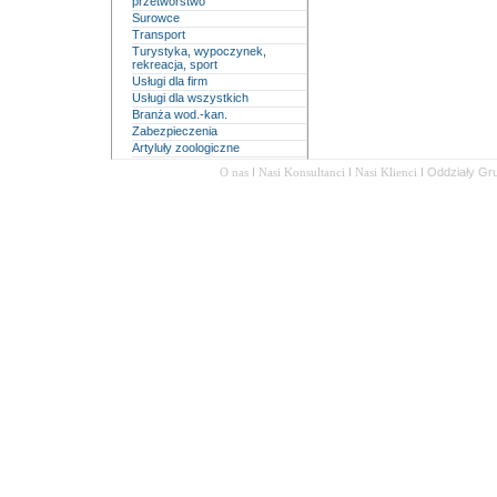
przetwórstwo
Surowce
Transport
Turystyka, wypoczynek,
rekreacja, sport
Usługi dla firm
Usługi dla wszystkich
Branża wod.-kan.
Zabezpieczenia
Artyluły zoologiczne
O nas
I
Nasi Konsultanci
I
Nasi Klienci
I
Oddziały Gr