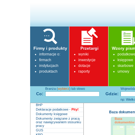
Firmy i produkty
Przetargi
Wzory pism
informacje o:
wyniki
podatkow
firmach
inwestycje
księgowe
instytucjach
dotacje
skarbowe
produktach
raporty
umowy
Branża (
wybierz
) lub słowo
Województ
Co:
Gdzie:
np: Wielk
BHP
Deklaracje podatkowe -
Pity!
Baza dokumentów
Dokumenty księgowe
Dokumenty związane z pracą
oraz nawiązywaniem stosunku
pracy
GUS
KRD