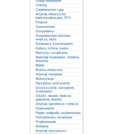
Usługi Budowlane
Chemia
Ciepłownictwo i gaz
Artykuły elektryczne,
telekomunikacyjne, RTV
Finanse
Gastronomia
Gospodarka
Gospodarstwo domowe,
wnętrza, biura
Komputery, kserokopiarki
Kultura, sztuka, nauka
Maszyny i urządzenia
Materiały budowlane, stolarka,
ślusarka
Meble
Branża medyczna
Artykuły metalowe
Motoryzacja
Narzędzia i instrumenty
Oczyszczanie, sprzątanie,
środowisko
Odzież, obuwie, bielizna,
galanteria, tkaniny
Artykuły ogrodnicze i rolnicze
Opakowania
Papier, poligrafia, wydawnictwa
Pośrednictwo, doradztwo
Projektowanie
Reklama
Artykuły spożywcze i