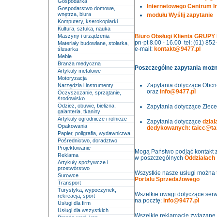
Gospodarka
I
nternetowego Centrum In
Gospodarstwo domowe,
wnętrza, biura
modułu
Wyślij zapytanie
Komputery, kserokopiarki
Kultura, sztuka, nauka
Maszyny i urządzenia
Biuro Obsługi Klienta GRUPY
pn-pt 8.00 - 16.00 tel: (61) 85
Materiały budowlane, stolarka,
e-mail:
kontakt@9477.pl
ślusarka
Meble
Branża medyczna
Poszczególne zapytania możn
Artykuły metalowe
Motoryzacja
Zapytania dotyczące Obcn
Narzędzia i instrumenty
oraz
info@9477.pl
Oczyszczanie, sprzątanie,
środowisko
Odzież, obuwie, bielizna,
Zapytania dotyczące Zlec
galanteria, tkaniny
Artykuły ogrodnicze i rolnicze
Zapytania dotyczące
dział
Opakowania
dedykowanych:
taicc@ta
Papier, poligrafia, wydawnictwa
Pośrednictwo, doradztwo
Projektowanie
Mogą Państwo podjąć kontakt 
Reklama
w poszczególnych
Oddziałach
Artykuły spożywcze i
przetwórstwo
Wszystkie nasze usługi można t
Surowce
Portalu Sprzedażowego
Transport
Turystyka, wypoczynek,
Wszelkie uwagi dotyczące serw
rekreacja, sport
na pocztę:
info@9477.pl
Usługi dla firm
Usługi dla wszystkich
Wszelkie reklamacje związane