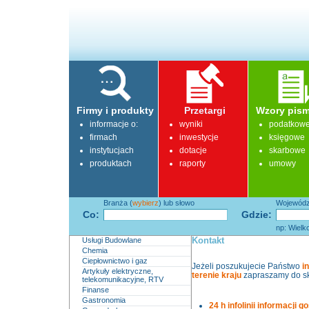
Firmy i produkty
Przetargi
Wzory pism
informacje o:
wyniki
podatkow
firmach
inwestycje
księgowe
instytucjach
dotacje
skarbowe
produktach
raporty
umowy
Branża (
wybierz
) lub słowo
Województ
Co:
Gdzie:
np: Wielk
Usługi Budowlane
Kontakt
Chemia
Ciepłownictwo i gaz
Jeżeli poszukujecie Państwo
i
Artykuły elektryczne,
terenie kraju
zapraszamy do sk
telekomunikacyjne, RTV
Finanse
Gastronomia
24 h infolinii informacji 