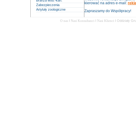
Branża wod.-kan.
kierować na adres e-mail:
rekl
Zabezpieczenia
Artyluły zoologiczne
Zapraszamy do Współpracy!
O nas
I
Nasi Konsultanci
I
Nasi Klienci
I
Oddziały Gr