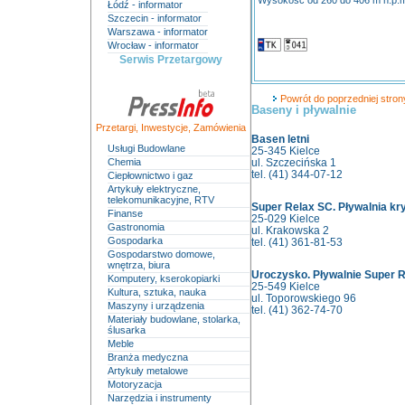
Wysokość od 260 do 406 m n.p.
Łódź - informator
Szczecin - informator
Warszawa - informator
Wrocław - informator
Serwis Przetargowy
Powrót do poprzedniej strony
Baseny i pływalnie
Przetargi
,
Inwestycje
,
Zamówienia
Basen letni
Usługi Budowlane
25-345 Kielce
Chemia
ul. Szczecińska 1
tel. (41) 344-07-12
Ciepłownictwo i gaz
Artykuły elektryczne,
telekomunikacyjne, RTV
Super Relax SC. Pływalnia kr
Finanse
25-029 Kielce
Gastronomia
ul. Krakowska 2
Gospodarka
tel. (41) 361-81-53
Gospodarstwo domowe,
wnętrza, biura
Uroczysko. Pływalnie Super 
Komputery, kserokopiarki
25-549 Kielce
Kultura, sztuka, nauka
ul. Toporowskiego 96
Maszyny i urządzenia
tel. (41) 362-74-70
Materiały budowlane, stolarka,
ślusarka
Meble
Branża medyczna
Artykuły metalowe
Motoryzacja
Narzędzia i instrumenty