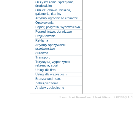
Oczyszczanie, sprzątanie,
środowisko
Odzież, obuwie, bielizna,
galanteria, tkaniny
Artykuły ogrodnicze i rolnicze
Opakowania
Papier, poligrafia, wydawnictwa
Pośrednictwo, doradztwo
Projektowanie
Reklama
Artykuły spożywcze i
przetwórstwo
Surowce
Transport
Turystyka, wypoczynek,
rekreacja, sport
Usługi dla firm
Usługi dla wszystkich
Branża wod.-kan.
Zabezpieczenia
Artyluły zoologiczne
O nas
I
Nasi Konsultanci
I
Nasi Klienci
I
Oddziały Gr