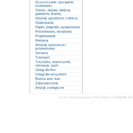
Oczyszczanie, sprzątanie,
środowisko
Odzież, obuwie, bielizna,
galanteria, tkaniny
Artykuły ogrodnicze i rolnicze
Opakowania
Papier, poligrafia, wydawnictwa
Pośrednictwo, doradztwo
Projektowanie
Reklama
Artykuły spożywcze i
przetwórstwo
Surowce
Transport
Turystyka, wypoczynek,
rekreacja, sport
Usługi dla firm
Usługi dla wszystkich
Branża wod.-kan.
Zabezpieczenia
Artyluły zoologiczne
O nas
I
Nasi Konsultanci
I
Nasi Klienci
I
Oddziały Gr