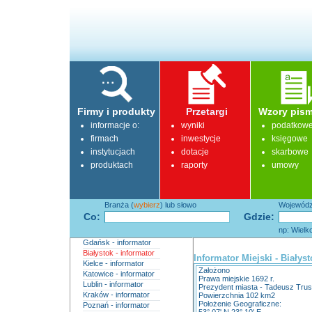
Firmy i produkty
Przetargi
Wzory pism
informacje o:
wyniki
podatkow
firmach
inwestycje
księgowe
instytucjach
dotacje
skarbowe
produktach
raporty
umowy
Branża (
wybierz
) lub słowo
Województ
Co:
Gdzie:
np: Wielk
Gdańsk - informator
Białystok - informator
Informator Miejski - Białyst
Kielce - informator
Założono
Katowice - informator
Prawa miejskie 1692 r.
Lublin - informator
Prezydent miasta - Tadeusz Trus
Kraków - informator
Powierzchnia 102 km2
Położenie Geograficzne:
Poznań - informator