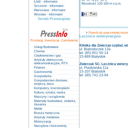
53° 07' N 23° 10' E
Łódź - informator
Wysokość 120-160 m n.p.m.
Szczecin - informator
Warszawa - informator
Wrocław - informator
Serwis Przetargowy
Powrót do poprzedniej strony
Lecznice weterynaryjne
Przetargi
,
Inwestycje
,
Zamówienia
Klinika dla Zwierząt-szpital, w
Usługi Budowlane
ul. Białostoczek 13a
Chemia
tel. (85) 651-50-14
Ciepłownictwo i gaz
15-869 Białystok
Artykuły elektryczne,
telekomunikacyjne, RTV
Zwierzak SC. Lecznica weter
Finanse
ul. Piastowska 11a
15-207 Białystok
Gastronomia
tel. (85) 741-23-94
Gospodarka
Gospodarstwo domowe,
wnętrza, biura
Komputery, kserokopiarki
Kultura, sztuka, nauka
Maszyny i urządzenia
Materiały budowlane, stolarka,
ślusarka
Meble
Branża medyczna
Artykuły metalowe
Motoryzacja
Narzędzia i instrumenty