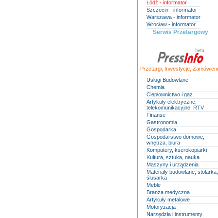
Łódź - informator
Szczecin - informator
Warszawa - informator
Wrocław - informator
Serwis Przetargowy
Przetargi
,
Inwestycje
,
Zamówieni
Usługi Budowlane
Chemia
Ciepłownictwo i gaz
Artykuły elektryczne,
telekomunikacyjne, RTV
Finanse
Gastronomia
Gospodarka
Gospodarstwo domowe,
wnętrza, biura
Komputery, kserokopiarki
Kultura, sztuka, nauka
Maszyny i urządzenia
Materiały budowlane, stolarka,
ślusarka
Meble
Branża medyczna
Artykuły metalowe
Motoryzacja
Narzędzia i instrumenty