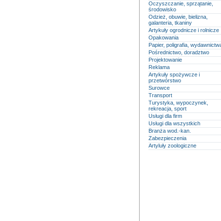
Oczyszczanie, sprzątanie,
środowisko
Odzież, obuwie, bielizna,
galanteria, tkaniny
Artykuły ogrodnicze i rolnicze
Opakowania
Papier, poligrafia, wydawnictw
Pośrednictwo, doradztwo
Projektowanie
Reklama
Artykuły spożywcze i
przetwórstwo
Surowce
Transport
Turystyka, wypoczynek,
rekreacja, sport
Usługi dla firm
Usługi dla wszystkich
Branża wod.-kan.
Zabezpieczenia
Artyluły zoologiczne