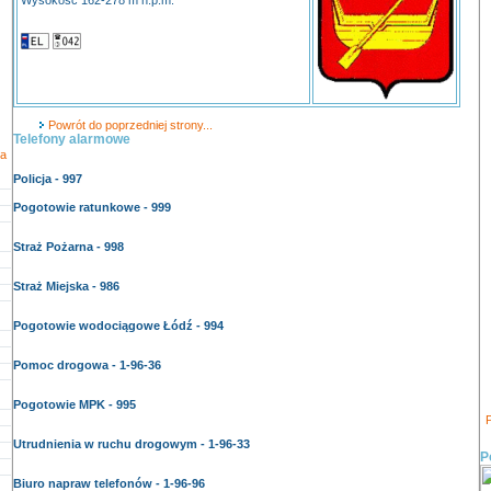
Wysokość 162-278 m n.p.m.
Powrót do poprzedniej strony...
Telefony alarmowe
a
Policja - 997
Pogotowie ratunkowe - 999
Straż Pożarna - 998
Straż Miejska - 986
Pogotowie wodociągowe Łódź - 994
Pomoc drogowa - 1-96-36
Pogotowie MPK - 995
P
Utrudnienia w ruchu drogowym - 1-96-33
P
Biuro napraw telefonów - 1-96-96