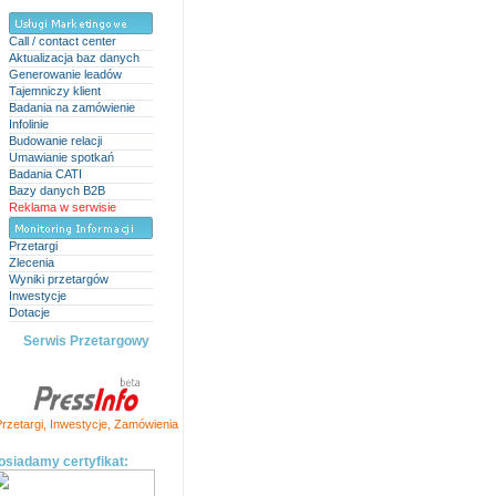
Call / contact center
Aktualizacja baz danych
Generowanie leadów
Tajemniczy klient
Badania na zamówienie
Infolinie
Budowanie relacji
Umawianie spotkań
Badania CATI
Bazy danych B2B
Reklama w serwisie
Przetargi
Zlecenia
Wyniki przetargów
Inwestycje
Dotacje
Serwis Przetargowy
rzetargi
,
Inwestycje
,
Zamówienia
osiadamy certyfikat: