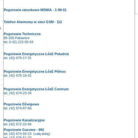
Pogotowie ratunkowe MSWiA - 1-99-01
Telefon Alarmowy w sieci GSM - 112
a
Pogotowie Techniczne
95-200 Pabianice
tel. 0-42) 215-65-64
Pogotowie Energetyczne Łódź Południe
tel. (42) 675-17-31
Pogotowie Energetyczne Łódź Północ
tel. (42) 675-18-31
Pogotowie Energetyczne Łódź Centrum
tel. (42) 674-23-34
Pogotowie Dźwigowe
tel. (42) 674-87-66
Pogotowie Kanalizacyjne
tel. (42) 672-22-66
Pogotowie Gazowe - 992
tel. (42) 674-55-23 (całą dobę)
tel. (42) 678-51-22