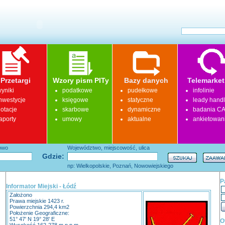
Przetargi
Wzory pism PITy
Bazy danych
Telemarket
yniki
podatkowe
pudełkowe
infolinie
nwestycje
księgowe
statyczne
leady hand
otacje
skarbowe
dynamiczne
badania CA
aporty
umowy
aktualne
ankietowan
łowo
Województwo, miejscowość, ulica
Gdzie:
np: Wielkopolskie, Poznań, Nowowiejskiego
P
Informator Miejski - Łódź
Założono
Prawa miejskie 1423 r.
Powierzchnia 294,4 km2
Położenie Geograficzne:
51° 47' N 19° 28' E
O