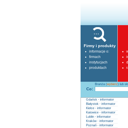
Firmy i produkty
informacje o:
w
firmach
i
instytucjach
d
produktach
r
Branża (
wybierz
) lub s
Co:
Gdańsk - informator
Białystok - informator
Kielce - informator
Katowice - informator
Lublin - informator
Kraków - informator
Poznań - informator