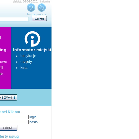
dzisiaj: 09-08-2026, imieniny
ing
Informator miejski
instytucje
lowe
urzędy
TI
kina
ie
anel Klienta
login
hasło
ferty usług