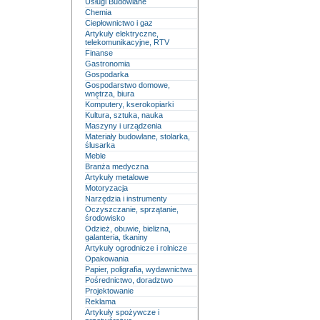
Usługi Budowlane
Chemia
Ciepłownictwo i gaz
Artykuły elektryczne,
telekomunikacyjne, RTV
Finanse
Gastronomia
Gospodarka
Gospodarstwo domowe,
wnętrza, biura
Komputery, kserokopiarki
Kultura, sztuka, nauka
Maszyny i urządzenia
Materiały budowlane, stolarka,
ślusarka
Meble
Branża medyczna
Artykuły metalowe
Motoryzacja
Narzędzia i instrumenty
Oczyszczanie, sprzątanie,
środowisko
Odzież, obuwie, bielizna,
galanteria, tkaniny
Artykuły ogrodnicze i rolnicze
Opakowania
Papier, poligrafia, wydawnictwa
Pośrednictwo, doradztwo
Projektowanie
Reklama
Artykuły spożywcze i