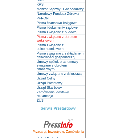
KRS
Monitor Sądowy i Gospodarczy
Narodowy Fundusz Zdrowia
PFRON
Pisma finansowo-księgowe
Pisma i dokumenty sądowe
Pisma związane z budową
Pisma związane z obrotem
wekslowym
Pisma związane z
pełnomocnictwem
Pisma związane z zakładaniem
działalności gospodarczej
Umowy spółek oraz umowy
związane z obrotem
finansowym
Umowy związane z dzierżawą
Urząd Celny
Urząd Patentowy
Urząd Skarbowy
Zamówienia, dostawy,
reklamacje
ZUS
Serwis Przetargowy
Przetargi
,
Inwestycje
,
Zamówienia