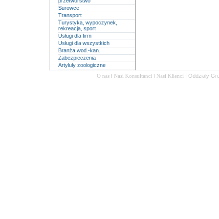
przetwórstwo
Surowce
Transport
Turystyka, wypoczynek,
rekreacja, sport
Usługi dla firm
Usługi dla wszystkich
Branża wod.-kan.
Zabezpieczenia
Artyluły zoologiczne
O nas
I
Nasi Konsultanci
I
Nasi Klienci
I
Oddziały Gr