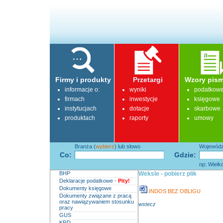
Firmy i produkty
Przetargi
Wzory pism
informacje o:
wyniki
podatkow
firmach
inwestycje
księgowe
instytucjach
dotacje
skarbowe
produktach
raporty
umowy
Branża (
wybierz
) lub słowo
Województ
Co:
Gdzie:
np: Wielk
BHP
Weksle - pobierz plik
Deklaracje podatkowe -
Pity!
Dokumenty księgowe
INDOS BEZ OBLIGU
Dokumenty związane z pracą
oraz nawiązywaniem stosunku
wstecz
pracy
GUS
KRD