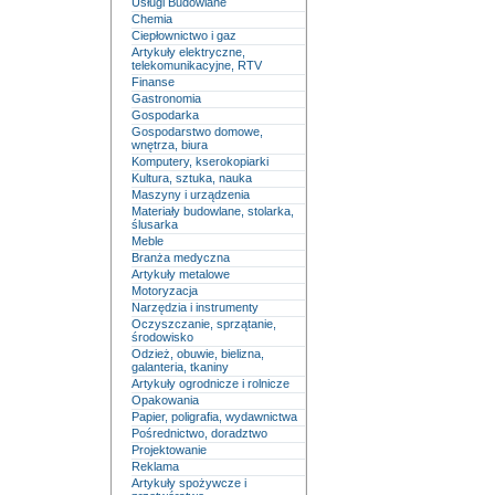
Usługi Budowlane
Chemia
Ciepłownictwo i gaz
Artykuły elektryczne,
telekomunikacyjne, RTV
Finanse
Gastronomia
Gospodarka
Gospodarstwo domowe,
wnętrza, biura
Komputery, kserokopiarki
Kultura, sztuka, nauka
Maszyny i urządzenia
Materiały budowlane, stolarka,
ślusarka
Meble
Branża medyczna
Artykuły metalowe
Motoryzacja
Narzędzia i instrumenty
Oczyszczanie, sprzątanie,
środowisko
Odzież, obuwie, bielizna,
galanteria, tkaniny
Artykuły ogrodnicze i rolnicze
Opakowania
Papier, poligrafia, wydawnictwa
Pośrednictwo, doradztwo
Projektowanie
Reklama
Artykuły spożywcze i