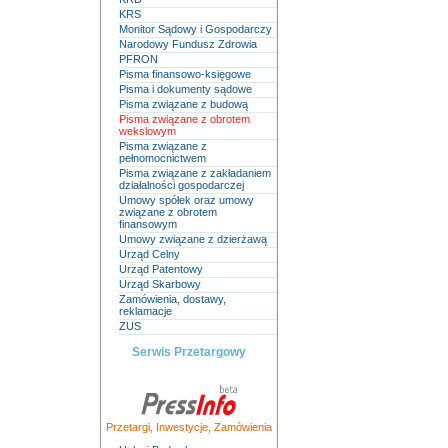
KRS
Monitor Sądowy i Gospodarczy
Narodowy Fundusz Zdrowia
PFRON
Pisma finansowo-księgowe
Pisma i dokumenty sądowe
Pisma związane z budową
Pisma związane z obrotem
wekslowym
Pisma związane z
pełnomocnictwem
Pisma związane z zakładaniem
działalności gospodarczej
Umowy spółek oraz umowy
związane z obrotem
finansowym
Umowy związane z dzierżawą
Urząd Celny
Urząd Patentowy
Urząd Skarbowy
Zamówienia, dostawy,
reklamacje
ZUS
Serwis Przetargowy
Przetargi
,
Inwestycje
,
Zamówienia