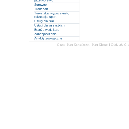
przetwórstwo
Surowce
Transport
Turystyka, wypoczynek,
rekreacja, sport
Usługi dla firm
Usługi dla wszystkich
Branża wod.-kan.
Zabezpieczenia
Artyluły zoologiczne
O nas
I
Nasi Konsultanci
I
Nasi Klienci
I
Oddziały Gr