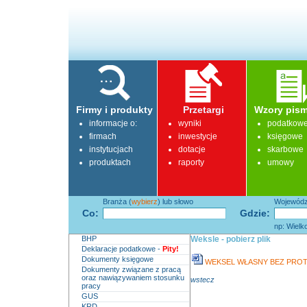
Firmy i produkty
Przetargi
Wzory pism
informacje o:
wyniki
podatkow
firmach
inwestycje
księgowe
instytucjach
dotacje
skarbowe
produktach
raporty
umowy
Branża (
wybierz
) lub słowo
Województ
Co:
Gdzie:
np: Wielk
BHP
Weksle - pobierz plik
Deklaracje podatkowe -
Pity!
Dokumenty księgowe
WEKSEL WŁASNY BEZ PRO
Dokumenty związane z pracą
oraz nawiązywaniem stosunku
wstecz
pracy
GUS
KRD