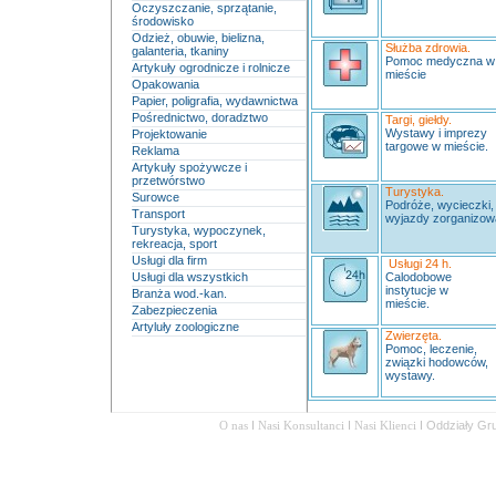
Oczyszczanie, sprzątanie,
środowisko
Odzież, obuwie, bielizna,
Służba zdrowia.
galanteria, tkaniny
Pomoc medyczna 
Artykuły ogrodnicze i rolnicze
mieście
Opakowania
Papier, poligrafia, wydawnictwa
Pośrednictwo, doradztwo
Targi, giełdy.
Wystawy i imprezy
Projektowanie
targowe w mieście.
Reklama
Artykuły spożywcze i
przetwórstwo
Turystyka.
Surowce
Podróże, wycieczki,
Transport
wyjazdy zorganizow
Turystyka, wypoczynek,
rekreacja, sport
Usługi dla firm
Usługi 24 h.
Usługi dla wszystkich
Calodobowe
instytucje w
Branża wod.-kan.
mieście.
Zabezpieczenia
Artyluły zoologiczne
Zwierzęta.
Pomoc, leczenie,
związki hodowców,
wystawy.
O nas
I
Nasi Konsultanci
I
Nasi Klienci
I
Oddziały Gr