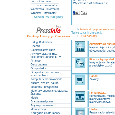
53° 07' N 23° 10' E
Łódź - informator
Wysokość 120-160 m n.p.m.
Szczecin - informator
Warszawa - informator
Wrocław - informator
Serwis Przetargowy
Powrót do poprzedniej strony
Turystyka i rekreacja
Biura podróży
Przetargi
,
Inwestycje
,
Zamówienia
Usługi Budowlane
Administracja public
Chemia
Najważniejsze instyt
Ciepłownictwo i gaz
użyteczności publicz
Artykuły elektryczne,
telekomunikacyjne, RTV
Finanse i gospodark
Finanse
Instytucje wspierają
Gastronomia
przedsiębiorczość.
Gospodarka
Gospodarstwo domowe,
wnętrza, biura
Handel.
Komputery, kserokopiarki
Zakupy.
Kultura, sztuka, nauka
Maszyny i urządzenia
Materiały budowlane, stolarka,
Komunikacja.
ślusarka
Komunikacja, miejs
Meble
międzymiastowa i
Branża medyczna
międzynarodowa.
Artykuły metalowe
Motoryzacja
Media.
Prasa, radio, telewizj
Narzędzia i instrumenty