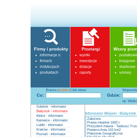
Firmy i produkty
Przetargi
Wzory pism
informacje o:
wyniki
podatkow
firmach
inwestycje
księgowe
instytucjach
dotacje
skarbowe
produktach
raporty
umowy
Branża (
wybierz
) lub słowo
Województ
Co:
Gdzie:
np: Wielk
Gdańsk - informator
Białystok - informator
Informator Miejski - Białystok
Kielce - informator
Założono
Katowice - informator
Prawa miejskie 1692 r.
Lublin - informator
Prezydent miasta - Tadeusz Trus
Kraków - informator
Powierzchnia 102 km2
Położenie Geograficzne:
Poznań - informator