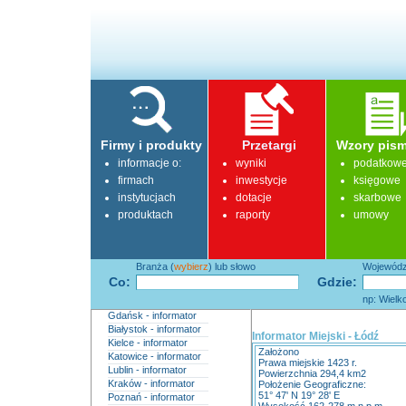
Firmy i produkty
Przetargi
Wzory pism
informacje o:
wyniki
podatkow
firmach
inwestycje
księgowe
instytucjach
dotacje
skarbowe
produktach
raporty
umowy
Branża (
wybierz
) lub słowo
Województ
Co:
Gdzie:
np: Wielk
Gdańsk - informator
Białystok - informator
Informator Miejski - Łódź
Kielce - informator
Założono
Katowice - informator
Prawa miejskie 1423 r.
Lublin - informator
Powierzchnia 294,4 km2
Kraków - informator
Położenie Geograficzne:
51° 47' N 19° 28' E
Poznań - informator