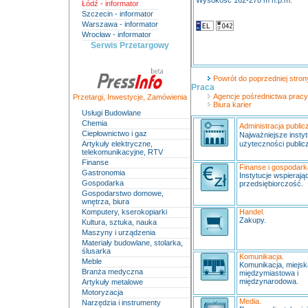
Wysokość 162-278 m n.p.m.
Łódź - informator
Szczecin - informator
Warszawa - informator
Wrocław - informator
Serwis Przetargowy
Powrót do poprzedniej strony
Praca
Agencje pośrednictwa pracy
Przetargi
,
Inwestycje
,
Zamówienia
Biura karier
Usługi Budowlane
Chemia
Administracja public
Ciepłownictwo i gaz
Najważniejsze instyt
Artykuły elektryczne,
użyteczności publicz
telekomunikacyjne, RTV
Finanse
Finanse i gospodark
Gastronomia
Instytucje wspierają
Gospodarka
przedsiębiorczość.
Gospodarstwo domowe,
wnętrza, biura
Komputery, kserokopiarki
Handel.
Zakupy.
Kultura, sztuka, nauka
Maszyny i urządzenia
Materiały budowlane, stolarka,
ślusarka
Komunikacja.
Meble
Komunikacja, miejs
Branża medyczna
międzymiastowa i
międzynarodowa.
Artykuły metalowe
Motoryzacja
Media.
Narzędzia i instrumenty