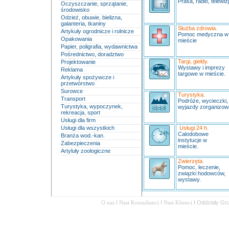
Prasa, radio, telewizj
Oczyszczanie, sprzątanie,
środowisko
Odzież, obuwie, bielizna,
galanteria, tkaniny
Służba zdrowia.
Artykuły ogrodnicze i rolnicze
Pomoc medyczna 
Opakowania
mieście
Papier, poligrafia, wydawnictwa
Pośrednictwo, doradztwo
Targi, giełdy.
Projektowanie
Wystawy i imprezy
Reklama
targowe w mieście.
Artykuły spożywcze i
przetwórstwo
Surowce
Turystyka.
Transport
Podróże, wycieczki,
Turystyka, wypoczynek,
wyjazdy zorganizow
rekreacja, sport
Usługi dla firm
Usługi dla wszystkich
Usługi 24 h.
Calodobowe
Branża wod.-kan.
instytucje w
Zabezpieczenia
mieście.
Artyluły zoologiczne
Zwierzęta.
Pomoc, leczenie,
związki hodowców,
wystawy.
O nas
I
Nasi Konsultanci
I
Nasi Klienci
I
Oddziały Gr