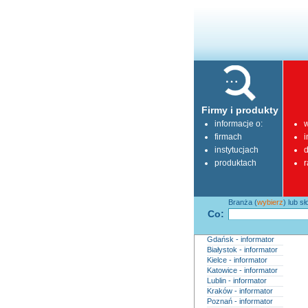
Firmy i produkty
informacje o:
w
firmach
i
instytucjach
d
produktach
r
Branża (
wybierz
) lub s
Co:
Gdańsk - informator
Białystok - informator
Kielce - informator
Katowice - informator
Lublin - informator
Kraków - informator
Poznań - informator