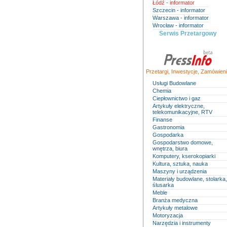
Łódź - informator
Szczecin - informator
Warszawa - informator
Wrocław - informator
Serwis Przetargowy
Przetargi
,
Inwestycje
,
Zamówieni
Usługi Budowlane
Chemia
Ciepłownictwo i gaz
Artykuły elektryczne,
telekomunikacyjne, RTV
Finanse
Gastronomia
Gospodarka
Gospodarstwo domowe,
wnętrza, biura
Komputery, kserokopiarki
Kultura, sztuka, nauka
Maszyny i urządzenia
Materiały budowlane, stolarka,
ślusarka
Meble
Branża medyczna
Artykuły metalowe
Motoryzacja
Narzędzia i instrumenty