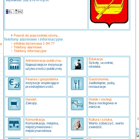
Wysokość 162-278 m n.p.m.
Powrót do poprzedniej strony...
Telefony alarmowe i informacyjne
Infolinia biznesowa 1-94-77
a
Telefony alarmowe
Telefony informacyjne
Edukacja.
Administracja publiczna.
Szkoły, uczelnie,
Najważniejsze instytucje
oświata.
użyteczności publicznej.
Finanse i gospodarka.
Gastronomia.
Instytucje wspierające
Jadłodajnie, puby,
przedsiębiorczość.
restauracje.
Handel.
Hotele i noclegi.
Zakupy.
Baza noclegowa w
mieście.
P
Komunikacja.
Kultura i sztuka.
Komunikacja, miejska,
Warto zobaczyć, warto
międzymiastowa i
zwiedzić.
P
międzynarodowa.