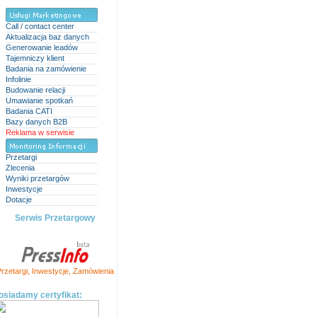
Call / contact center
Aktualizacja baz danych
Generowanie leadów
Tajemniczy klient
Badania na zamówienie
Infolinie
Budowanie relacji
Umawianie spotkań
Badania CATI
Bazy danych B2B
Reklama w serwisie
Przetargi
Zlecenia
Wyniki przetargów
Inwestycje
Dotacje
Serwis Przetargowy
rzetargi
,
Inwestycje
,
Zamówienia
osiadamy certyfikat: