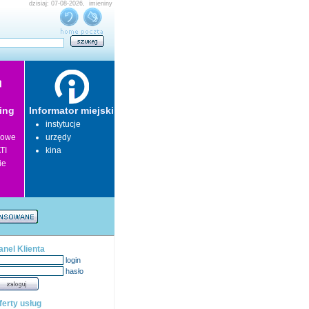
dzisiaj: 07-08-2026, imieniny
ing
Informator miejski
instytucje
lowe
urzędy
TI
kina
ie
anel Klienta
login
hasło
ferty usług