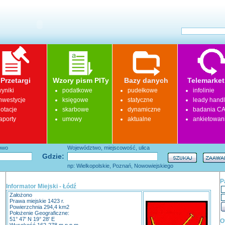
Przetargi
Wzory pism PITy
Bazy danych
Telemarket
yniki
podatkowe
pudełkowe
infolinie
nwestycje
księgowe
statyczne
leady hand
otacje
skarbowe
dynamiczne
badania CA
aporty
umowy
aktualne
ankietowan
łowo
Województwo, miejscowość, ulica
Gdzie:
np: Wielkopolskie, Poznań, Nowowiejskiego
P
Informator Miejski - Łódź
Założono
Prawa miejskie 1423 r.
Powierzchnia 294,4 km2
Położenie Geograficzne:
51° 47' N 19° 28' E
O