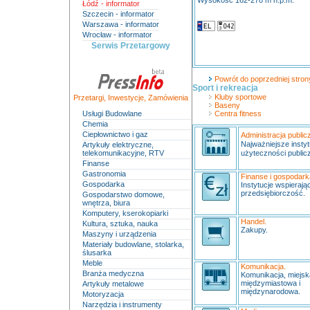
Wysokość 162-278 m n.p.m.
Łódź - informator
Szczecin - informator
Warszawa - informator
Wrocław - informator
Serwis Przetargowy
Powrót do poprzedniej strony
Sport i rekreacja
Kluby sportowe
Przetargi
,
Inwestycje
,
Zamówienia
Baseny
Usługi Budowlane
Centra fitness
Chemia
Ciepłownictwo i gaz
Administracja public
Najważniejsze instyt
Artykuły elektryczne,
telekomunikacyjne, RTV
użyteczności publicz
Finanse
Gastronomia
Finanse i gospodark
Gospodarka
Instytucje wspierają
przedsiębiorczość.
Gospodarstwo domowe,
wnętrza, biura
Komputery, kserokopiarki
Handel.
Kultura, sztuka, nauka
Zakupy.
Maszyny i urządzenia
Materiały budowlane, stolarka,
ślusarka
Meble
Komunikacja.
Branża medyczna
Komunikacja, miejs
międzymiastowa i
Artykuły metalowe
międzynarodowa.
Motoryzacja
Narzędzia i instrumenty