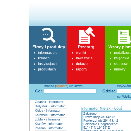
Firmy i produkty
Przetargi
Wzory pism
informacje o:
wyniki
podatkow
firmach
inwestycje
księgowe
instytucjach
dotacje
skarbowe
produktach
raporty
umowy
Branża (
wybierz
) lub słowo
Województ
Co:
Gdzie:
np: Wielk
Gdańsk - informator
Białystok - informator
Informator Miejski - Łódź
Kielce - informator
Założono
Katowice - informator
Prawa miejskie 1423 r.
Lublin - informator
Powierzchnia 294,4 km2
Kraków - informator
Położenie Geograficzne:
51° 47' N 19° 28' E
Poznań - informator