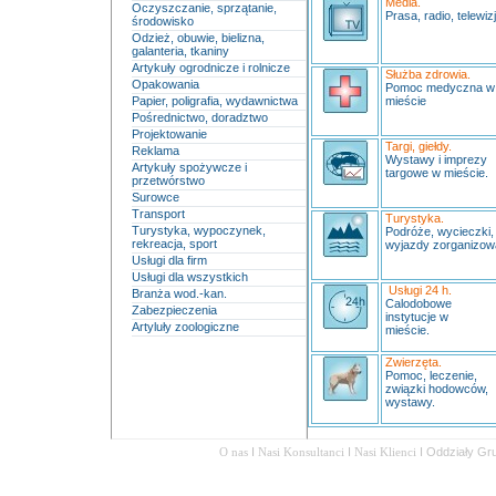
Media.
Oczyszczanie, sprzątanie,
Prasa, radio, telewizj
środowisko
Odzież, obuwie, bielizna,
galanteria, tkaniny
Artykuły ogrodnicze i rolnicze
Służba zdrowia.
Opakowania
Pomoc medyczna 
Papier, poligrafia, wydawnictwa
mieście
Pośrednictwo, doradztwo
Projektowanie
Targi, giełdy.
Reklama
Wystawy i imprezy
Artykuły spożywcze i
targowe w mieście.
przetwórstwo
Surowce
Transport
Turystyka.
Turystyka, wypoczynek,
Podróże, wycieczki,
rekreacja, sport
wyjazdy zorganizow
Usługi dla firm
Usługi dla wszystkich
Usługi 24 h.
Branża wod.-kan.
Calodobowe
Zabezpieczenia
instytucje w
Artyluły zoologiczne
mieście.
Zwierzęta.
Pomoc, leczenie,
związki hodowców,
wystawy.
O nas
I
Nasi Konsultanci
I
Nasi Klienci
I
Oddziały Gr