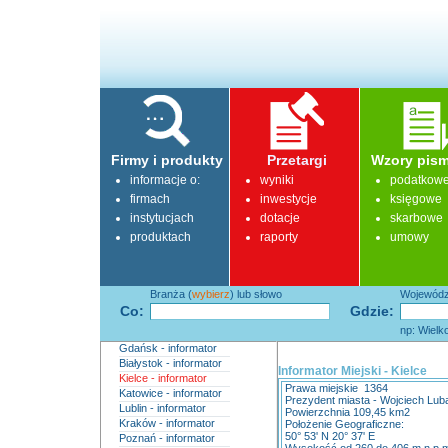
Firmy i produkty
Przetargi
Wzory pism
informacje o:
wyniki
podatkow
firmach
inwestycje
księgowe
instytucjach
dotacje
skarbowe
produktach
raporty
umowy
Branża (
wybierz
) lub słowo
Województ
Co:
Gdzie:
np: Wielk
Gdańsk - informator
Białystok - informator
Informator Miejski - Kielce
Kielce - informator
Prawa miejskie 1364
Katowice - informator
Prezydent miasta - Wojciech Lub
Lublin - informator
Powierzchnia 109,45 km2
Kraków - informator
Położenie Geograficzne:
50° 53' N 20° 37' E
Poznań - informator