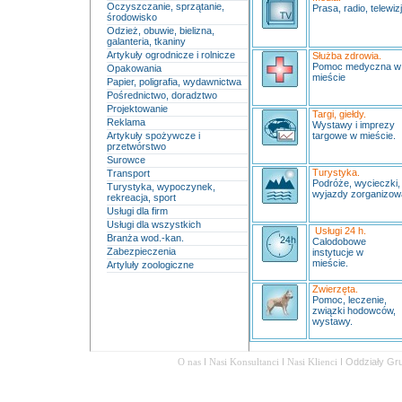
Oczyszczanie, sprzątanie,
Prasa, radio, telewizj
środowisko
Odzież, obuwie, bielizna,
galanteria, tkaniny
Artykuły ogrodnicze i rolnicze
Służba zdrowia.
Pomoc medyczna 
Opakowania
mieście
Papier, poligrafia, wydawnictwa
Pośrednictwo, doradztwo
Projektowanie
Targi, giełdy.
Reklama
Wystawy i imprezy
Artykuły spożywcze i
targowe w mieście.
przetwórstwo
Surowce
Turystyka.
Transport
Podróże, wycieczki,
Turystyka, wypoczynek,
wyjazdy zorganizow
rekreacja, sport
Usługi dla firm
Usługi dla wszystkich
Usługi 24 h.
Branża wod.-kan.
Calodobowe
Zabezpieczenia
instytucje w
mieście.
Artyluły zoologiczne
Zwierzęta.
Pomoc, leczenie,
związki hodowców,
wystawy.
O nas
I
Nasi Konsultanci
I
Nasi Klienci
I
Oddziały Gr