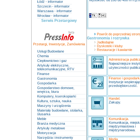
Wysokość od 260 do 406 m n.p.
Łódź - informator
Szczecin - informator
Warszawa - informator
Wrocław - informator
Serwis Przetargowy
Powrót do poprzedniej strony
Gastronomia i rozrywka
Jadłodajnie
Przetargi
,
Inwestycje
,
Zamówienia
Dyskoteki i kluby
Restauracje i kawiarnie
Usługi Budowlane
Chemia
Administracja public
Ciepłownictwo i gaz
Najważniejsze instyt
Artykuły elektryczne,
użyteczności publicz
telekomunikacyjne, RTV
Finanse
Finanse i gospodark
Gastronomia
Instytucje wspierają
Gospodarka
przedsiębiorczość.
Gospodarstwo domowe,
wnętrza, biura
Komputery, kserokopiarki
Handel.
Kultura, sztuka, nauka
Zakupy.
Maszyny i urządzenia
Materiały budowlane, stolarka,
ślusarka
Meble
Komunikacja.
Komunikacja, miejs
Branża medyczna
międzymiastowa i
Artykuły metalowe
międzynarodowa.
Motoryzacja
Narzędzia i instrumenty
Media.