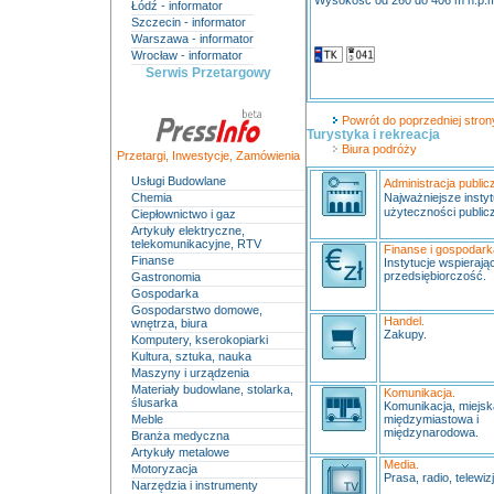
Wysokość od 260 do 406 m n.p.
Łódź - informator
Szczecin - informator
Warszawa - informator
Wrocław - informator
Serwis Przetargowy
Powrót do poprzedniej strony
Turystyka i rekreacja
Biura podróży
Przetargi
,
Inwestycje
,
Zamówienia
Usługi Budowlane
Administracja public
Chemia
Najważniejsze instyt
użyteczności publicz
Ciepłownictwo i gaz
Artykuły elektryczne,
telekomunikacyjne, RTV
Finanse i gospodark
Finanse
Instytucje wspierają
przedsiębiorczość.
Gastronomia
Gospodarka
Gospodarstwo domowe,
Handel.
wnętrza, biura
Zakupy.
Komputery, kserokopiarki
Kultura, sztuka, nauka
Maszyny i urządzenia
Materiały budowlane, stolarka,
Komunikacja.
ślusarka
Komunikacja, miejs
Meble
międzymiastowa i
międzynarodowa.
Branża medyczna
Artykuły metalowe
Media.
Motoryzacja
Prasa, radio, telewizj
Narzędzia i instrumenty