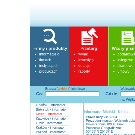
Firmy i produkty
Przetargi
Wzory pism
informacje o:
wyniki
podatkow
firmach
inwestycje
księgowe
instytucjach
dotacje
skarbowe
produktach
raporty
umowy
Branża (
wybierz
) lub słowo
Województ
Co:
Gdzie:
np: Wielk
Gdańsk - informator
Białystok - informator
Informator Miejski - Kielce
Kielce - informator
Prawa miejskie 1364
Katowice - informator
Prezydent miasta - Wojciech Lub
Lublin - informator
Powierzchnia 109,45 km2
Kraków - informator
Położenie Geograficzne:
50° 53' N 20° 37' E
Poznań - informator