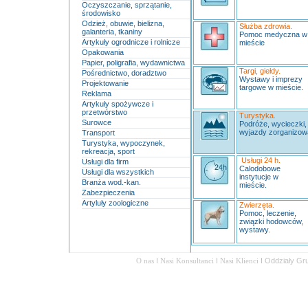
Oczyszczanie, sprzątanie,
środowisko
Odzież, obuwie, bielizna,
Służba zdrowia.
galanteria, tkaniny
Pomoc medyczna 
Artykuły ogrodnicze i rolnicze
mieście
Opakowania
Papier, poligrafia, wydawnictwa
Targi, giełdy.
Pośrednictwo, doradztwo
Wystawy i imprezy
Projektowanie
targowe w mieście.
Reklama
Artykuły spożywcze i
przetwórstwo
Turystyka.
Surowce
Podróże, wycieczki,
wyjazdy zorganizow
Transport
Turystyka, wypoczynek,
rekreacja, sport
Usługi 24 h.
Usługi dla firm
Calodobowe
Usługi dla wszystkich
instytucje w
Branża wod.-kan.
mieście.
Zabezpieczenia
Artyluły zoologiczne
Zwierzęta.
Pomoc, leczenie,
związki hodowców,
wystawy.
O nas
I
Nasi Konsultanci
I
Nasi Klienci
I
Oddziały Gr