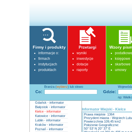
Firmy i produkty
Przetargi
Wzory pism
informacje o:
wyniki
podatkow
firmach
inwestycje
księgowe
instytucjach
dotacje
skarbowe
produktach
raporty
umowy
Branża (
wybierz
) lub słowo
Województ
Co:
Gdzie:
np: Wielk
Gdańsk - informator
Białystok - informator
Informator Miejski - Kielce
Kielce - informator
Prawa miejskie 1364
Katowice - informator
Prezydent miasta - Wojciech Lub
Lublin - informator
Powierzchnia 109,45 km2
Kraków - informator
Położenie Geograficzne:
50° 53' N 20° 37' E
Poznań - informator