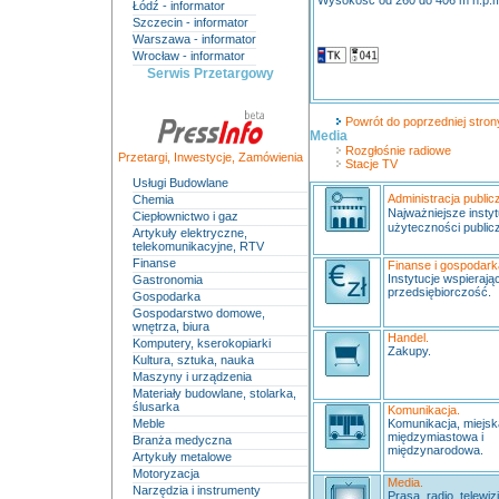
Wysokość od 260 do 406 m n.p.
Łódź - informator
Szczecin - informator
Warszawa - informator
Wrocław - informator
Serwis Przetargowy
Powrót do poprzedniej strony
Media
Rozgłośnie radiowe
Przetargi
,
Inwestycje
,
Zamówienia
Stacje TV
Usługi Budowlane
Administracja public
Chemia
Najważniejsze instyt
Ciepłownictwo i gaz
użyteczności publicz
Artykuły elektryczne,
telekomunikacyjne, RTV
Finanse
Finanse i gospodark
Instytucje wspierają
Gastronomia
przedsiębiorczość.
Gospodarka
Gospodarstwo domowe,
wnętrza, biura
Handel.
Komputery, kserokopiarki
Zakupy.
Kultura, sztuka, nauka
Maszyny i urządzenia
Materiały budowlane, stolarka,
ślusarka
Komunikacja.
Meble
Komunikacja, miejs
międzymiastowa i
Branża medyczna
międzynarodowa.
Artykuły metalowe
Motoryzacja
Media.
Narzędzia i instrumenty
Prasa, radio, telewizj