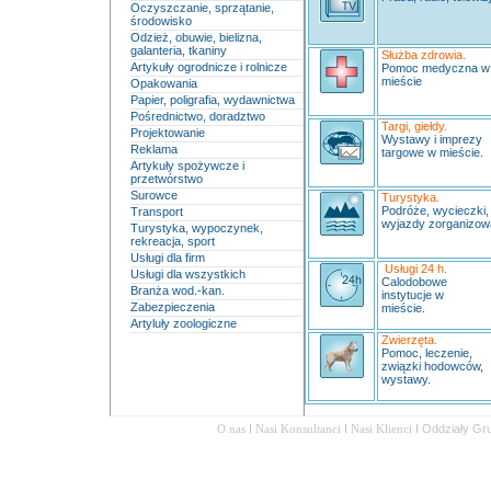
Oczyszczanie, sprzątanie,
środowisko
Odzież, obuwie, bielizna,
galanteria, tkaniny
Służba zdrowia.
Artykuły ogrodnicze i rolnicze
Pomoc medyczna 
mieście
Opakowania
Papier, poligrafia, wydawnictwa
Pośrednictwo, doradztwo
Targi, giełdy.
Projektowanie
Wystawy i imprezy
Reklama
targowe w mieście.
Artykuły spożywcze i
przetwórstwo
Surowce
Turystyka.
Podróże, wycieczki,
Transport
wyjazdy zorganizow
Turystyka, wypoczynek,
rekreacja, sport
Usługi dla firm
Usługi 24 h.
Usługi dla wszystkich
Calodobowe
Branża wod.-kan.
instytucje w
Zabezpieczenia
mieście.
Artyluły zoologiczne
Zwierzęta.
Pomoc, leczenie,
związki hodowców,
wystawy.
O nas
I
Nasi Konsultanci
I
Nasi Klienci
I
Oddziały Gr