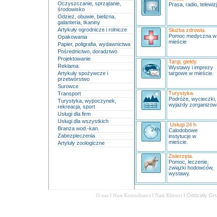
Oczyszczanie, sprzątanie,
Prasa, radio, telewizj
środowisko
Odzież, obuwie, bielizna,
galanteria, tkaniny
Artykuły ogrodnicze i rolnicze
Służba zdrowia.
Pomoc medyczna 
Opakowania
mieście
Papier, poligrafia, wydawnictwa
Pośrednictwo, doradztwo
Projektowanie
Targi, giełdy.
Reklama
Wystawy i imprezy
Artykuły spożywcze i
targowe w mieście.
przetwórstwo
Surowce
Turystyka.
Transport
Podróże, wycieczki,
Turystyka, wypoczynek,
wyjazdy zorganizow
rekreacja, sport
Usługi dla firm
Usługi dla wszystkich
Usługi 24 h.
Branża wod.-kan.
Calodobowe
Zabezpieczenia
instytucje w
mieście.
Artyluły zoologiczne
Zwierzęta.
Pomoc, leczenie,
związki hodowców,
wystawy.
O nas
I
Nasi Konsultanci
I
Nasi Klienci
I
Oddziały Gr