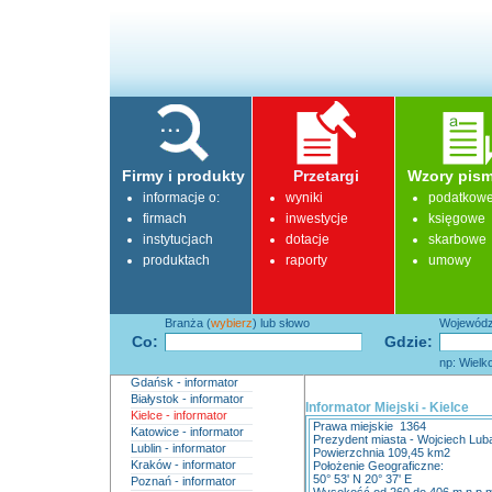
Firmy i produkty
Przetargi
Wzory pism
informacje o:
wyniki
podatkow
firmach
inwestycje
księgowe
instytucjach
dotacje
skarbowe
produktach
raporty
umowy
Branża (
wybierz
) lub słowo
Województ
Co:
Gdzie:
np: Wielk
Gdańsk - informator
Białystok - informator
Informator Miejski - Kielce
Kielce - informator
Prawa miejskie 1364
Katowice - informator
Prezydent miasta - Wojciech Lub
Lublin - informator
Powierzchnia 109,45 km2
Kraków - informator
Położenie Geograficzne:
50° 53' N 20° 37' E
Poznań - informator