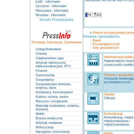
Wysokość od 260 do 406 m n.p.
Łódź - informator
Szczecin - informator
Warszawa - informator
Wrocław - informator
Serwis Przetargowy
Powrót do poprzedniej strony
Finanse i gospodarka
Banki
Przetargi
,
Inwestycje
,
Zamówienia
Przedsiębiorczość
Izby gospodarcze
Usługi Budowlane
Chemia
Administracja public
Ciepłownictwo i gaz
Najważniejsze instyt
Artykuły elektryczne,
użyteczności publicz
telekomunikacyjne, RTV
Finanse
Finanse i gospodark
Gastronomia
Instytucje wspierają
Gospodarka
przedsiębiorczość.
Gospodarstwo domowe,
wnętrza, biura
Komputery, kserokopiarki
Handel.
Kultura, sztuka, nauka
Zakupy.
Maszyny i urządzenia
Materiały budowlane, stolarka,
ślusarka
Meble
Komunikacja.
Komunikacja, miejs
Branża medyczna
międzymiastowa i
Artykuły metalowe
międzynarodowa.
Motoryzacja
Narzędzia i instrumenty
Media.