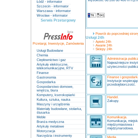
Wysokość od 260 do 406 m n.p.
Łódź - informator
Szczecin - informator
Warszawa - informator
Wrocław - informator
Serwis Przetargowy
Powrót do poprzedniej strony
Usługi 24h
Apteki 24h
Przetargi
,
Inwestycje
,
Zamówienia
Awarie 24h
Sklepy 24h
Usługi Budowlane
Chemia
Administracja public
Ciepłownictwo i gaz
Najważniejsze instyt
Artykuły elektryczne,
użyteczności publicz
telekomunikacyjne, RTV
Finanse
Finanse i gospodark
Gastronomia
Instytucje wspierają
Gospodarka
przedsiębiorczość.
Gospodarstwo domowe,
wnętrza, biura
Komputery, kserokopiarki
Handel.
Kultura, sztuka, nauka
Zakupy.
Maszyny i urządzenia
Materiały budowlane, stolarka,
ślusarka
Meble
Komunikacja.
Komunikacja, miejs
Branża medyczna
międzymiastowa i
Artykuły metalowe
międzynarodowa.
Motoryzacja
Narzędzia i instrumenty
Media.