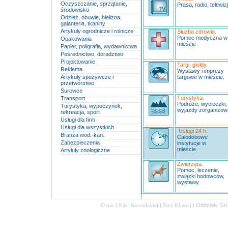
Oczyszczanie, sprzątanie,
Prasa, radio, telewizj
środowisko
Odzież, obuwie, bielizna,
galanteria, tkaniny
Artykuły ogrodnicze i rolnicze
Służba zdrowia.
Pomoc medyczna 
Opakowania
mieście
Papier, poligrafia, wydawnictwa
Pośrednictwo, doradztwo
Projektowanie
Targi, giełdy.
Reklama
Wystawy i imprezy
Artykuły spożywcze i
targowe w mieście.
przetwórstwo
Surowce
Turystyka.
Transport
Podróże, wycieczki,
Turystyka, wypoczynek,
wyjazdy zorganizow
rekreacja, sport
Usługi dla firm
Usługi dla wszystkich
Usługi 24 h.
Branża wod.-kan.
Calodobowe
Zabezpieczenia
instytucje w
mieście.
Artyluły zoologiczne
Zwierzęta.
Pomoc, leczenie,
związki hodowców,
wystawy.
O nas
I
Nasi Konsultanci
I
Nasi Klienci
I
Oddziały Gr