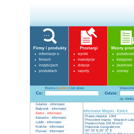
Firmy i produkty
Przetargi
Wzory pism
informacje o:
wyniki
podatkow
firmach
inwestycje
księgowe
instytucjach
dotacje
skarbowe
produktach
raporty
umowy
Branża (
wybierz
) lub słowo
Województ
Co:
Gdzie:
np: Wielk
Gdańsk - informator
Białystok - informator
Informator Miejski - Kielce
Kielce - informator
Prawa miejskie 1364
Katowice - informator
Prezydent miasta - Wojciech Lub
Lublin - informator
Powierzchnia 109,45 km2
Kraków - informator
Położenie Geograficzne:
50° 53' N 20° 37' E
Poznań - informator